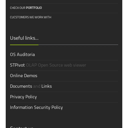
CHECK OUR
PORTFOLIO
CUCSTOMERS WE WORK WITH
Useful links...
OS Auditoria
STPivot
OLAP Open Source web viewer
Online Demos
Documents
and
Links
Privacy Policy
Information Security Policy