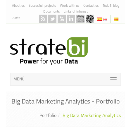
Skip to Content
About us
Succesfull projects
Work with us
Contact us
TodoBI blog
Documents
Links of interest
Login
MENÚ
Big Data Marketing Analytics - Portfolio
Portfolio
Big Data Marketing Analytics