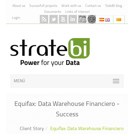
Skip to Content
About us
Succesfull projects
Work with us
Contact us
TodoBI blog
Documents
Links of interest
Login
MENÚ
Equifax: Data Warehouse Financiero -
Success
Client Story
Equifax: Data Warehouse Financiero