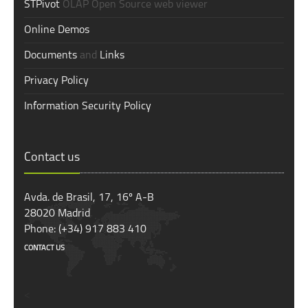
STPivot
OLAP Open Source web viewer
Online Demos
Documents
and
Links
Privacy Policy
Information Security Policy
Contact us
Avda. de Brasil, 17, 16º A-B
28020 Madrid
Phone: (+34) 917 883 410
CONTACT US
<