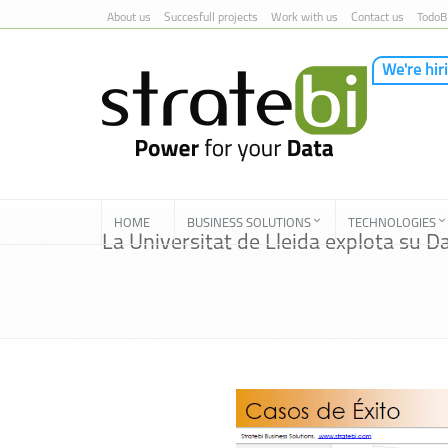
About us
Succesfull projects
Work with us
Contact us
TodoB
We're hir
Skip to Content
HOME
BUSINESS SOLUTIONS
TECHNOLOGIES
La Universitat de Lleida explota su