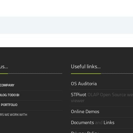
s...
Useful links...
OS Auditoria
 COMPANY
STPivot
OLAP Open Source we
BLOG: TODO BI
viewer
R
PORTFOLIO
Online Demos
RS WE WORK WITH
Documents
and
Links