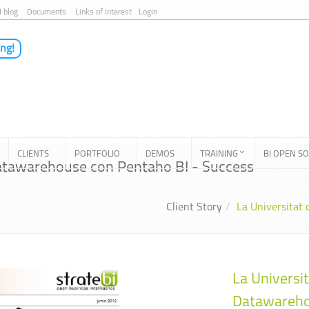
I blog
Documents
Links of interest
Login
ing!
CLIENTS
PORTFOLIO
DEMOS
TRAINING
BI OPEN S
 Datawarehouse con Pentaho BI - Success
Client Story
La Universitat
La Universit
Datawareho