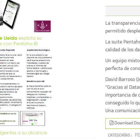
La transparencia
permitido desple
La suite Pentaho
calidad de los da
Un equipo mixto
perfecta de cono
David Barroso (J
"Gracias al Dat
importancia de d
conseguido lo q
Una comunicación
Download Do
P
CATEGORÍAS :