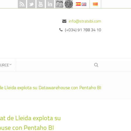
info@stratebi.com
(+034) 91 788 34 10
OURCE
 de Lleida explota su Datawarehouse con Pentaho BI
at de Lleida explota su
use con Pentaho BI