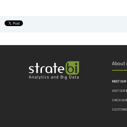
About u
MEET OUR
VISIT OUR
CHECK OU
CUCSTOME