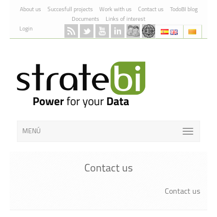
Skip to Content
About us
Succesfull projects
Work with us
Contact us
TodoBI blog
Documents
Links of interest
Login
MENÚ
Contact us
Contact us