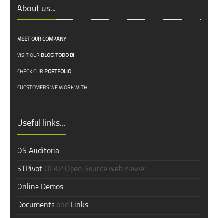
About us...
MEET OUR COMPANY
VISIT OUR
BLOG: TODO BI
CHECK OUR
PORTFOLIO
CUCSTOMERS WE WORK WITH
Useful links...
OS Auditoria
STPivot
OLAP Open Source web viewer
Online Demos
Documents
and
Links