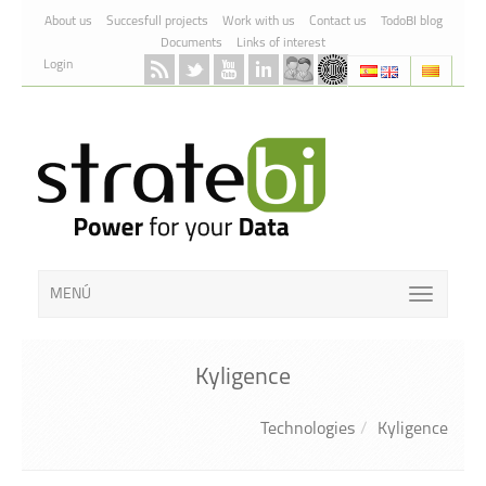
Skip to Content
About us
Succesfull projects
Work with us
Contact us
TodoBI blog
Documents
Links of interest
Login
MENÚ
Kyligence
Technologies
Kyligence