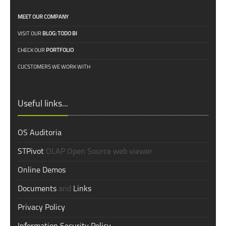
MEET OUR COMPANY
VISIT OUR
BLOG: TODO BI
CHECK OUR
PORTFOLIO
CUCSTOMERS WE WORK WITH
Useful links...
OS Auditoria
STPivot
OLAP Open Source web viewer
Online Demos
Documents
and
Links
Privacy Policy