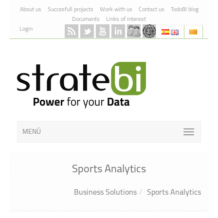
Skip to Content
About us
Succesfull projects
Work with us
Contact us
TodoBI blog
Documents
Links of interest
Login
MENÚ
Sports Analytics
Business Solutions
Sports Analytics