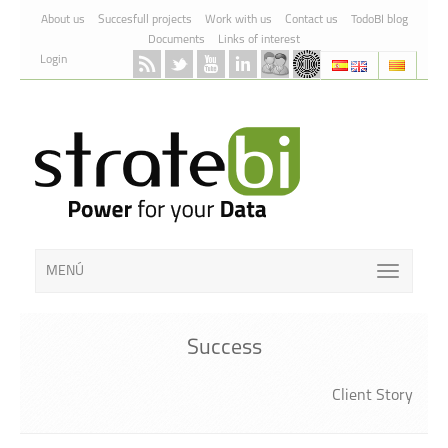
Skip to Content
About us
Succesfull projects
Work with us
Contact us
TodoBI blog
Documents
Links of interest
Login
MENÚ
Success
Client Story