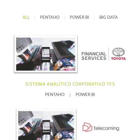
ALL
|
PENTAHO
|
POWER BI
|
BIG DATA
+ info
SISTEMA ANALÍTICO CORPORATIVO TFS
|
PENTAHO
POWER BI