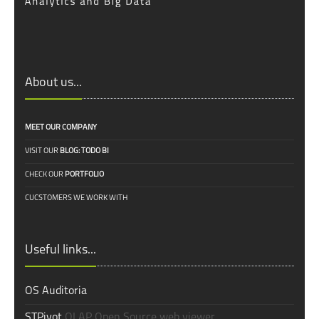
About us...
MEET OUR COMPANY
VISIT OUR
BLOG: TODO BI
CHECK OUR
PORTFOLIO
CUCSTOMERS WE WORK WITH
Useful links...
OS Auditoria
STPivot
OLAP Open Source web viewer